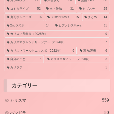
カリdeステ
74
声優さん
68
楽曲・MV
60
コミカライズ
52
本・雑誌
31
ヒプステ
25
鬼瓦ボンバーズ
16
Buster Bros!!!
15
まとめ
14
2ndD.R.B
14
ヒプノシスFlava
11
カリスマ凡祭り（2025年）
9
カリスマジャンボリーツアー（2024年）
7
カリスマワールドエキスポ（2022年）
6
裏方/裏表
6
自分のこと
5
カリスマサミット（2023年）
3
カリラジ
1
カテゴリー
559
カリスマ
50
ハンドラ