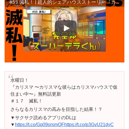
#55 滅私！ | 超人的シェアハウスストーリー『カリスマ』
水曜日！
『カリスマ 〜カリスマな彼らはカリスマハウスで仮
住まい中〜』無料話更新
＃１７ 滅私！
さらなるカリスマの高みを目指した結果！？
▼サクサク読めるアプリのDLは
▼
https://t.co/Gq09orsmQF
https://t.co/p3GvU21dyC