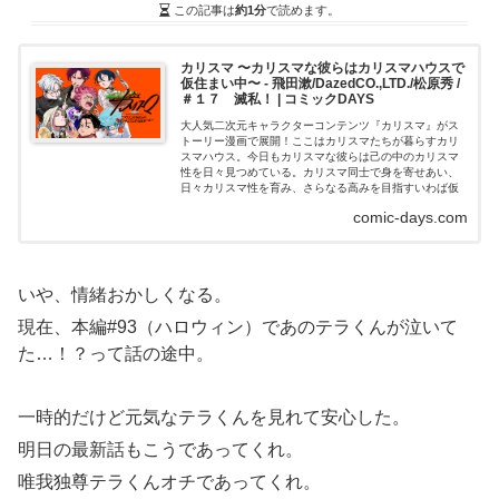
この記事は
約1分
で読めます。
カリスマ 〜カリスマな彼らはカリスマハウスで
仮住まい中〜 - 飛田漱/DazedCO.,LTD./松原秀 /
＃１７ 滅私！ | コミックDAYS
大人気二次元キャラクターコンテンツ『カリスマ』がス
トーリー漫画で展開！ここはカリスマたちが暮らすカリ
スマハウス。今日もカリスマな彼らは己の中のカリスマ
性を日々見つめている。カリスマ同士で身を寄せあい、
日々カリスマ性を育み、さらなる高みを目指すいわば仮
住まいの状態。彼らは「真のカリスマ」に辿り着けるの
comic-days.com
か…!?…凡人にはよ...
いや、情緒おかしくなる。
現在、本編#93（ハロウィン）であのテラくんが泣いて
た…！？って話の途中。
一時的だけど元気なテラくんを見れて安心した。
明日の最新話もこうであってくれ。
唯我独尊テラくんオチであってくれ。