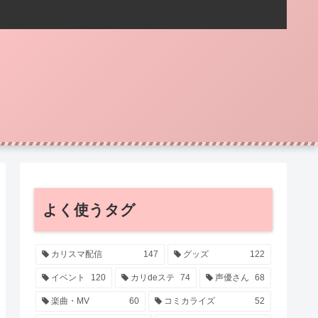
よく使うタグ
カリスマ配信
147
グッズ
122
イベント
120
カリdeステ
74
声優さん
68
楽曲・MV
60
コミカライズ
52