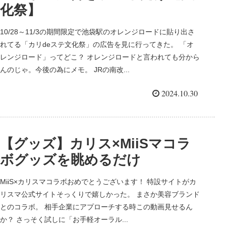
化祭】
10/28～11/3の期間限定で池袋駅のオレンジロードに貼り出さ
れてる「カリdeステ文化祭」の広告を見に行ってきた。 「オ
レンジロード」ってどこ？ オレンジロードと言われても分から
んのじゃ。今後の為にメモ。 JRの南改...
2024.10.30
【グッズ】カリス×MiiSマコラ
ボグッズを眺めるだけ
MiiS×カリスマコラボおめでとうございます！ 特設サイトがカ
リスマ公式サイトそっくりで嬉しかった。 まさか美容ブランド
とのコラボ。 相手企業にアプローチする時この動画見せるん
か？ さっそく試しに「お手軽オーラル...