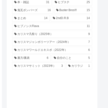
本・雑誌
31
ヒプステ
25
鬼瓦ボンバーズ
16
Buster Bros!!!
15
まとめ
14
2ndD.R.B
14
ヒプノシスFlava
11
カリスマ凡祭り（2025年）
9
カリスマジャンボリーツアー（2024年）
7
カリスマワールドエキスポ（2022年）
6
裏方/裏表
6
自分のこと
5
カリスマサミット（2023年）
3
カリラジ
1