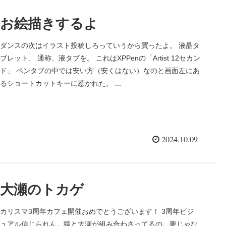
お絵描きするよ
ダンスの次はイラスト投稿しろっていうから買ったよ。 液晶タ
ブレット、 通称、液タブを。 これはXPPenの「Artist 12セカン
ド」 ペンタブの中では安い方（安くはない）なのと画面左にあ
るショートカットキーに惹かれた。 ...
2024.10.09
大瀬のトカゲ
カリスマ3周年カフェ開催おめでとうございます！ 3周年ビジ
ュアル信じられん。猿と大瀬が組み合わさってるの。夢じゃな