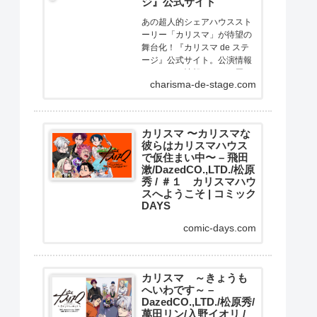
ジ』公式サイト
あの超人的シェアハウススト
ーリー「カリスマ」が待望の
舞台化！『カリスマ de ステ
ージ』公式サイト。公演情報
やチケット情報などをお届け
charisma-de-stage.com
します。
カリスマ 〜カリスマな
彼らはカリスマハウス
で仮住まい中〜 – 飛田
漱/DazedCO.,LTD./松原
秀 / ＃１ カリスマハウ
スへようこそ | コミック
DAYS
大人気二次元キャラクターコ
comic-days.com
ンテンツ『カリスマ』がスト
ーリー漫画で展開！ここはカ
リスマたちが暮らすカリスマ
ハウス。今日もカリスマな彼
カリスマ ～きょうも
へいわです～ –
らは己の中のカリスマ性を
DazedCO.,LTD./松原秀/
日々見つめている。カリスマ
萬田リン/入野イオリ /
同士で身を寄せあい、日々カ