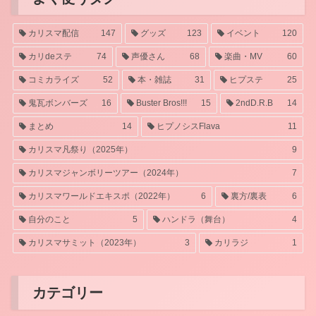
カリスマ配信
147
グッズ
123
イベント
120
カリdeステ
74
声優さん
68
楽曲・MV
60
コミカライズ
52
本・雑誌
31
ヒプステ
25
鬼瓦ボンバーズ
16
Buster Bros!!!
15
2ndD.R.B
14
まとめ
14
ヒプノシスFlava
11
カリスマ凡祭り（2025年）
9
カリスマジャンボリーツアー（2024年）
7
カリスマワールドエキスポ（2022年）
6
裏方/裏表
6
自分のこと
5
ハンドラ（舞台）
4
カリスマサミット（2023年）
3
カリラジ
1
カテゴリー