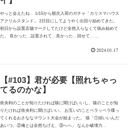
イ】
やっと会えたね… 1/15から順次入荷のガチャ「カリスマハウス
アクリルスタンド」 2日目にしてようやく出回り始めてきた。
初日から設置店舗マークしてたけど全然入らなくて病み始めて
た。 良かった…設置されて…良かった…回せて… ...
2024.01.17
【#103】君が必要【照れちゃっ
てるのかな】
依央利のことが知りたければ猿に聞けばいいし、猿のことが知
りたければ依央利に聞けばいい。 お互いのことベラッベラ喋っ
てくれるおさななマウント大会が始まった。 猿「①頭いいんだ
あいつ。②俺とは全然ちげえ、③へへ」 なんか破壊力...