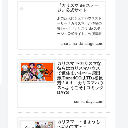
『カリスマ de ステー
ジ』公式サイト
あの超人的シェアハウススト
ーリー「カリスマ」が待望の
舞台化！『カリスマ de ステ
ージ』公式サイト。公演情報
やチケット情報などをお届け
charisma-de-stage.com
します。
カリスマ 〜カリスマな
彼らはカリスマハウス
で仮住まい中〜 – 飛田
漱/DazedCO.,LTD./松原
秀 / ＃１ カリスマハウ
スへようこそ | コミック
DAYS
大人気二次元キャラクターコ
comic-days.com
ンテンツ『カリスマ』がスト
ーリー漫画で展開！ここはカ
リスマたちが暮らすカリスマ
ハウス。今日もカリスマな彼
カリスマ ～きょうも
へいわです～ –
らは己の中のカリスマ性を