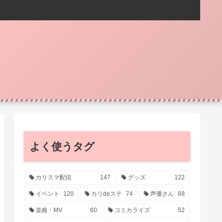
よく使うタグ
カリスマ配信
147
グッズ
122
イベント
120
カリdeステ
74
声優さん
68
楽曲・MV
60
コミカライズ
52