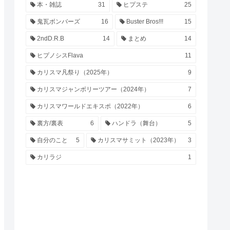
本・雑誌
31
ヒプステ
25
鬼瓦ボンバーズ
16
Buster Bros!!!
15
2ndD.R.B
14
まとめ
14
ヒプノシスFlava
11
カリスマ凡祭り（2025年）
9
カリスマジャンボリーツアー（2024年）
7
カリスマワールドエキスポ（2022年）
6
裏方/裏表
6
ハンドラ（舞台）
5
自分のこと
5
カリスマサミット（2023年）
3
カリラジ
1