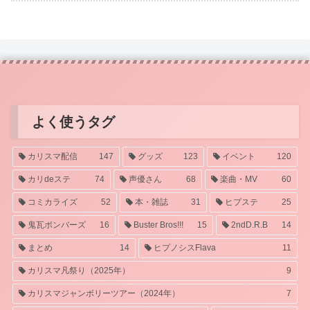
よく使うタグ
カリスマ配信
147
グッズ
123
イベント
120
カリdeステ
74
声優さん
68
楽曲・MV
60
コミカライズ
52
本・雑誌
31
ヒプステ
25
鬼瓦ボンバーズ
16
Buster Bros!!!
15
2ndD.R.B
14
まとめ
14
ヒプノシスFlava
11
カリスマ凡祭り（2025年）
9
カリスマジャンボリーツアー（2024年）
7