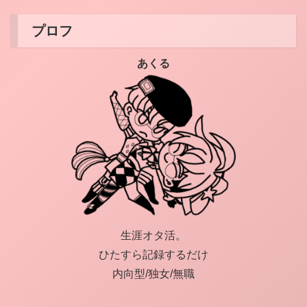
プロフ
あくる
生涯オタ活。
ひたすら記録するだけ
内向型/独女/無職