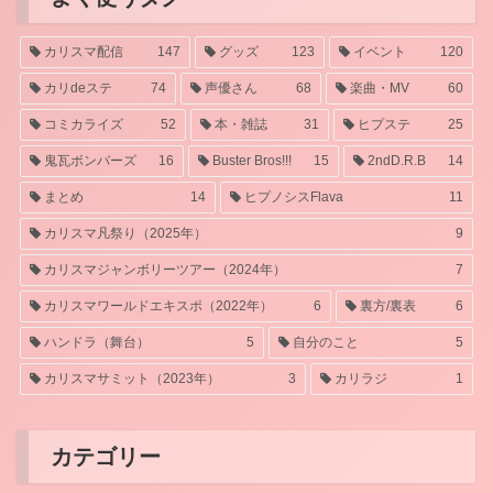
カリスマ配信
147
グッズ
123
イベント
120
カリdeステ
74
声優さん
68
楽曲・MV
60
コミカライズ
52
本・雑誌
31
ヒプステ
25
鬼瓦ボンバーズ
16
Buster Bros!!!
15
2ndD.R.B
14
まとめ
14
ヒプノシスFlava
11
カリスマ凡祭り（2025年）
9
カリスマジャンボリーツアー（2024年）
7
カリスマワールドエキスポ（2022年）
6
裏方/裏表
6
ハンドラ（舞台）
5
自分のこと
5
カリスマサミット（2023年）
3
カリラジ
1
カテゴリー