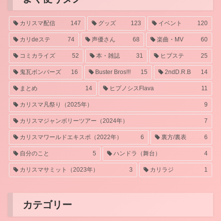
カリスマ配信
147
グッズ
123
イベント
120
カリdeステ
74
声優さん
68
楽曲・MV
60
コミカライズ
52
本・雑誌
31
ヒプステ
25
鬼瓦ボンバーズ
16
Buster Bros!!!
15
2ndD.R.B
14
まとめ
14
ヒプノシスFlava
11
カリスマ凡祭り（2025年）
9
カリスマジャンボリーツアー（2024年）
7
カリスマワールドエキスポ（2022年）
6
裏方/裏表
6
自分のこと
5
ハンドラ（舞台）
4
カリスマサミット（2023年）
3
カリラジ
1
カテゴリー