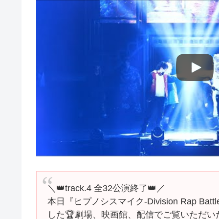
＼👑track.4 全32公演終了👑／
本日『ヒプノシスマイク-Division Rap Battle-
した🏆劇場、映画館、配信でご覧いただ