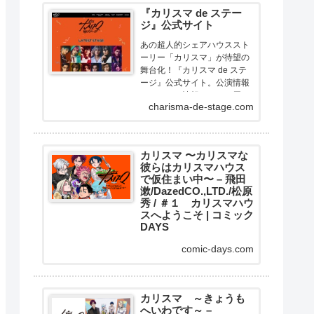
『カリスマ de ステー
ジ』公式サイト
あの超人的シェアハウススト
ーリー「カリスマ」が待望の
舞台化！『カリスマ de ステ
ージ』公式サイト。公演情報
やチケット情報などをお届け
charisma-de-stage.com
します。
カリスマ 〜カリスマな
彼らはカリスマハウス
で仮住まい中〜 – 飛田
漱/DazedCO.,LTD./松原
秀 / ＃１ カリスマハウ
スへようこそ | コミック
DAYS
大人気二次元キャラクターコ
comic-days.com
ンテンツ『カリスマ』がスト
ーリー漫画で展開！ここはカ
リスマたちが暮らすカリスマ
ハウス。今日もカリスマな彼
カリスマ ～きょうも
へいわです～ –
らは己の中のカリスマ性を