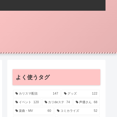
よく使うタグ
カリスマ配信
147
グッズ
122
イベント
120
カリdeステ
74
声優さん
68
楽曲・MV
60
コミカライズ
52