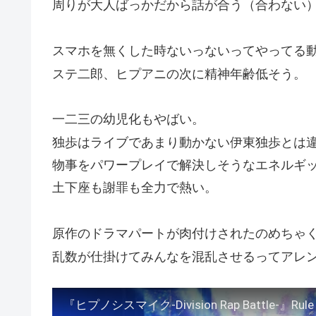
周りが大人ばっかだから話が合う（合わない
スマホを無くした時ないっないってやってる
ステ二郎、ヒプアニの次に精神年齢低そう。
一二三の幼児化もやばい。
独歩はライブであまり動かない伊東独歩とは
物事をパワープレイで解決しそうなエネルギ
土下座も謝罪も全力で熱い。
原作のドラマパートが肉付けされたのめちゃ
乱数が仕掛けてみんなを混乱させるってアレ