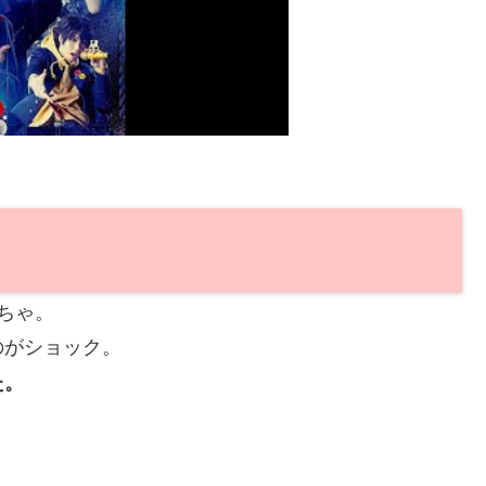
ちゃ。
のがショック。
た。