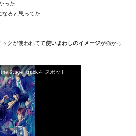
かった。
になると思ってた。
。
リックが使われてて
使いまわしのイメージ
が強かっ
he Stage -track.4- スポット