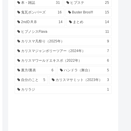
本・雑誌
31
ヒプステ
25
鬼瓦ボンバーズ
16
Buster Bros!!!
15
2ndD.R.B
14
まとめ
14
ヒプノシスFlava
11
カリスマ凡祭り（2025年）
9
カリスマジャンボリーツアー（2024年）
7
カリスマワールドエキスポ（2022年）
6
裏方/裏表
6
ハンドラ（舞台）
5
自分のこと
5
カリスマサミット（2023年）
3
カリラジ
1