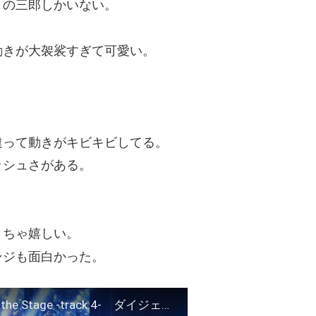
）の三郎しかいない。
動きが大袈裟すぎて可愛い。
違って動きがキビキビしてる。
ッシュさがある。
くちゃ嬉しい。
ンジも面白かった。
『ヒプノシスマイク-Division Rap Battle-』Rule the Stage -track.4- ダイジェスト