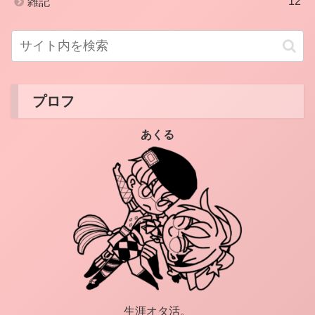
12
雑記
プロフ
あくる
生涯オタ活。