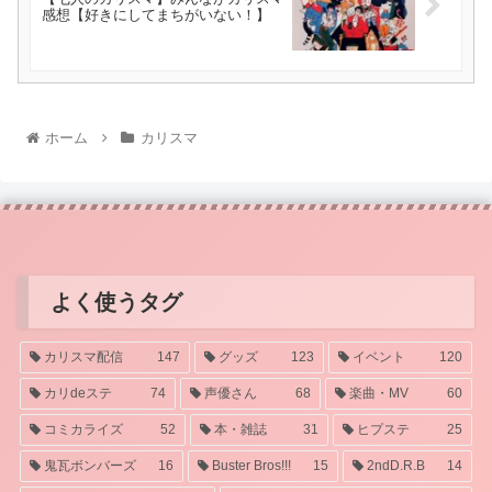
感想【好きにしてまちがいない！】
ホーム
カリスマ
よく使うタグ
カリスマ配信
147
グッズ
123
イベント
120
カリdeステ
74
声優さん
68
楽曲・MV
60
コミカライズ
52
本・雑誌
31
ヒプステ
25
鬼瓦ボンバーズ
16
Buster Bros!!!
15
2ndD.R.B
14