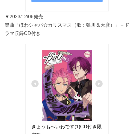
▼2023/12/06発売
楽曲「ほわシャパ☆カリスマス（歌：猿川＆天彦）」＋ド
ラマ収録CD付き
きょうもへいわです(1)CD付き限