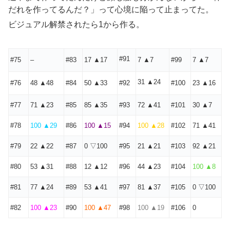
だれを作ってるんだ？」って心境に陥って止まってた。
ビジュアル解禁されたら1から作る。
#91
#75
–
#83
17 ▲17
7 ▲7
#99
7 ▲7
31 ▲24
#76
48 ▲48
#84
50 ▲33
#92
#100
23 ▲16
#77
71 ▲23
#85
85 ▲35
#93
72 ▲41
#101
30 ▲7
#78
100 ▲29
#86
100 ▲15
#94
100 ▲28
#102
71 ▲41
#79
22 ▲22
#87
0 ▽100
#95
21 ▲21
#103
92 ▲21
#80
53 ▲31
#88
12 ▲12
#96
44 ▲23
#104
100 ▲8
#81
77 ▲24
#89
53 ▲41
#97
81 ▲37
#105
0 ▽100
#82
100 ▲23
#90
100 ▲47
#98
100 ▲19
#106
0