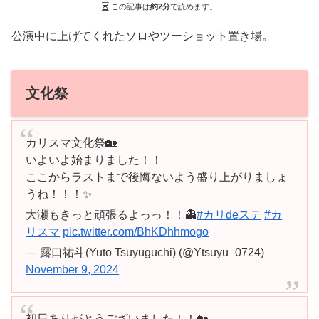
この記事は
約2分
で読めます。
公演中に上げてくれたソロやツーショット置き場。
文化祭
カリスマ文化祭🏡
いよいよ始まりました！！
ここからラストまで後悔ないよう盛り上がりましょ
うね！！！✨
大瀬もきっと頑張るよっっ！！👻
#カリdeステ
#カ
リスマ
pic.twitter.com/BhKDhhmogo
— 露口祐斗(Yuto Tsuyuguchi) (@Ytsuyu_0724)
November 9, 2024
初日ありがとうございました！！🏡