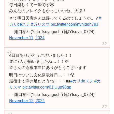
毎日楽しくて一瞬です🥹
みんなのブレイクもかっこいいね、大瀬！
さて明日天彦さんは帰ってくるのでしょうか…？
#
カリdeステ
#カリスマ
pic.twitter.com/nvhjddn79J
— 露口祐斗(Yuto Tsuyuguchi) (@Ytsuyu_0724)
November 11, 2024
4日目ありがとうございました！！
遂に7人が揃いましたね…！！💜
皆さんの応援本当にありがとうございます
明日はついに文化祭最終日…！！🥲
最後まで浮き足だとうね！！！🏡
#カリdeステ
#カ
リスマ
pic.twitter.com/61jUup98qp
— 露口祐斗(Yuto Tsuyuguchi) (@Ytsuyu_0724)
November 12, 2024