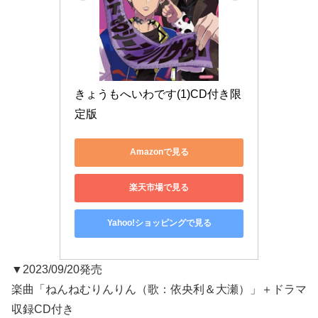
きょうもへいわです(1)CD付き限
定版
Amazonで見る
楽天市場で見る
Yahoo!ショッピングで見る
▼2023/09/20発売
楽曲「ねんねむりんりん（歌：依央利＆大瀬）」＋ドラマ
収録CD付き