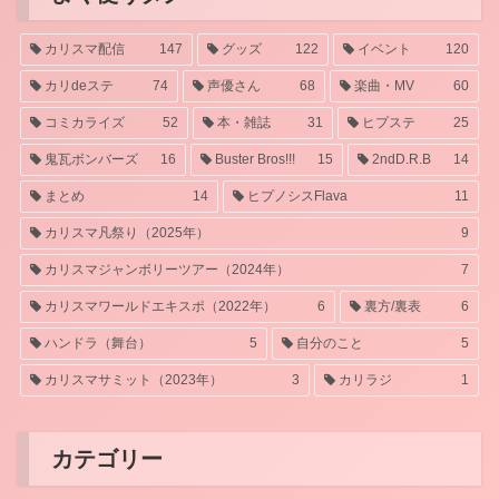
カリスマ配信
147
グッズ
122
イベント
120
カリdeステ
74
声優さん
68
楽曲・MV
60
コミカライズ
52
本・雑誌
31
ヒプステ
25
鬼瓦ボンバーズ
16
Buster Bros!!!
15
2ndD.R.B
14
まとめ
14
ヒプノシスFlava
11
カリスマ凡祭り（2025年）
9
カリスマジャンボリーツアー（2024年）
7
カリスマワールドエキスポ（2022年）
6
裏方/裏表
6
ハンドラ（舞台）
5
自分のこと
5
カリスマサミット（2023年）
3
カリラジ
1
カテゴリー