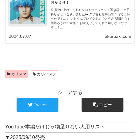
おかえり！
公演中に上げてくれたソロやツーショット置き場。 初日
ありがとうございました🏡 クソ吉も無事出てくれてよか
ったです…！ いおくんブレイクおめでとう🎉 明日からも
頑張ろうね！大瀬！ おかえりしてくれて嬉しかったで
す…！...
2024.07.07
akuruaki.com
カリスマ
カリdeステ
シェアする
Twitter
コピー
YouTube本編だけじゃ物足りない人用リスト
▼2025/09/10発売