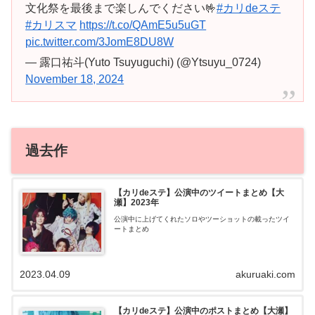
文化祭を最後まで楽しんでください🤟
#カリdeステ
#カリスマ
https://t.co/QAmE5u5uGT
pic.twitter.com/3JomE8DU8W
— 露口祐斗(Yuto Tsuyuguchi) (@Ytsuyu_0724)
November 18, 2024
過去作
【カリdeステ】公演中のツイートまとめ【大
瀬】2023年
公演中に上げてくれたソロやツーショットの載ったツイ
ートまとめ
2023.04.09
akuruaki.com
【カリdeステ】公演中のポストまとめ【大瀬】