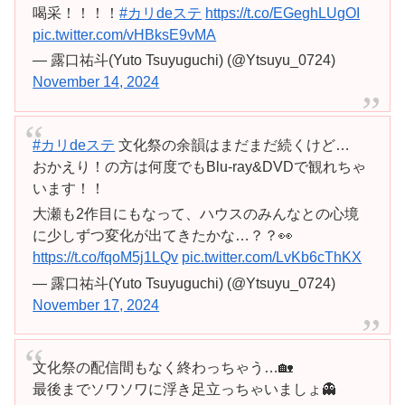
喝采！！！！
#カリdeステ
https://t.co/EGeghLUgOI
pic.twitter.com/vHBksE9vMA
— 露口祐斗(Yuto Tsuyuguchi) (@Ytsuyu_0724)
November 14, 2024
#カリdeステ
文化祭の余韻はまだまだ続くけど…
おかえり！の方は何度でもBlu-ray&DVDで観れちゃ
います！！
大瀬も2作目にもなって、ハウスのみんなとの心境
に少しずつ変化が出てきたかな…？？👀
https://t.co/fqoM5j1LQv
pic.twitter.com/LvKb6cThKX
— 露口祐斗(Yuto Tsuyuguchi) (@Ytsuyu_0724)
November 17, 2024
文化祭の配信間もなく終わっちゃう…🏡
最後までソワソワに浮き足立っちゃいましょ👻