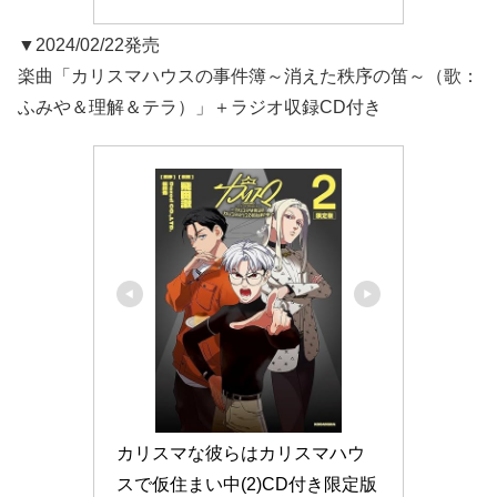
▼2024/02/22発売
楽曲「カリスマハウスの事件簿～消えた秩序の笛～（歌：
ふみや＆理解＆テラ）」＋ラジオ収録CD付き
カリスマな彼らはカリスマハウ
スで仮住まい中(2)CD付き限定版