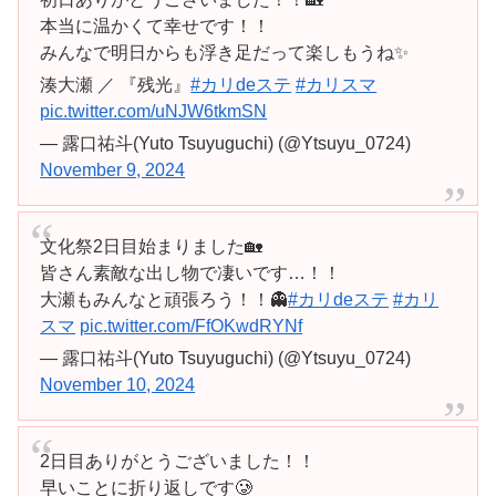
本当に温かくて幸せです！！
みんなで明日からも浮き足だって楽しもうね✨
湊大瀬 ／ 『残光』
#カリdeステ
#カリスマ
pic.twitter.com/uNJW6tkmSN
— 露口祐斗(Yuto Tsuyuguchi) (@Ytsuyu_0724)
November 9, 2024
文化祭2日目始まりました🏡
皆さん素敵な出し物で凄いです…！！
大瀬もみんなと頑張ろう！！👻
#カリdeステ
#カリ
スマ
pic.twitter.com/FfOKwdRYNf
— 露口祐斗(Yuto Tsuyuguchi) (@Ytsuyu_0724)
November 10, 2024
2日目ありがとうございました！！
早いことに折り返しです🥲