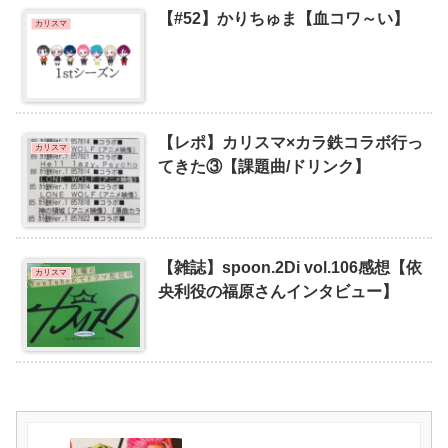
【#52】かりちゅま【血コワ～い】
カリスマ
【レポ】カリスマ×カラ鉄コラボ行っ
カリスマ
てきた③【課題曲/ドリンク】
【雑誌】spoon.2Di vol.106感想【依
カリスマ
央利役の福原さんインタビュー】