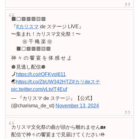
🟧⬜️🟩🟥🟦🟨🟪
『
#カリスマ
de ステージ LIVE』
〜集まれ！カリスマ文化祭！〜
㊗️ 千 穐 楽 ㊗️
🟧⬜️🟩🟥🟦🟨🟪
神 々 の 饗 宴 を 体 感 せ よ
🪩見逃し配信🪩
🗾
https://t.co/rQFKyol611
🌏
https://t.co/ZbUW342HTZ
#カリdeステ
pic.twitter.com/vLtvlT4Euf
— 『カリスマ de ステージ』【公式】
(@charisma_de_st)
November 13, 2024
カリスマ文化祭の曲が頭から離れません🏡
配信で神々の饗宴まで見届けてください🤟