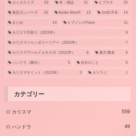
コミカライズ
52
本・雑誌
31
ヒプステ
25
鬼瓦ボンバーズ
16
Buster Bros!!!
15
2ndD.R.B
14
まとめ
14
ヒプノシスFlava
11
カリスマ凡祭り（2025年）
9
カリスマジャンボリーツアー（2024年）
7
カリスマワールドエキスポ（2022年）
6
裏方/裏表
6
ハンドラ（舞台）
5
自分のこと
5
カリスマサミット（2023年）
3
カリラジ
1
カテゴリー
559
カリスマ
49
ハンドラ