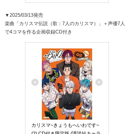
▼2025/03/13発売
楽曲「カリスマ伝説（歌：7人のカリスマ）」＋声優7人
で4コマを作る企画収録CD付き
カリスマ~きょうもへいわです~
(2) CD付き限定版 (講談社キャラ