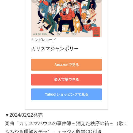
キングレコード
カリスマジャンボリー
Amazonで見る
楽天市場で見る
Yahoo!ショッピングで見る
▼2024/02/22発売
楽曲「カリスマハウスの事件簿～消えた秩序の笛～（歌：
ふみや＆理解＆テラ）」＋ラジオ収録CD付き