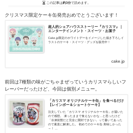
この記事は
約3分
で読めます。
クリスマス限定ケーキ缶発売おめでとうございます！
超人的シェアハウスストーリー『カリスマ』｜
エンターテインメント・スイーツ・お菓子
Cake.jp限定のホワイトデーをイメージした描き下ろしイ
ラストのケーキ・スイーツ・グッズを販売中！
cake.jp
前回は7種類の味がごちゃまぜっていうカリスマらしいフ
レーバーだったけど、今回は個別メニュー。
「カリスマ オリジナルケーキ缶」を食べるだけ
【レインボー＆ショートケーキ】
注文していた「カリスマ オリジナルケーキ缶」が届いた
ので感想。 凍ったままで食えないかな…と思ったけど
「冷凍状態だと完全に開封できない」って書いてあった
ので素直に解凍した。 初めてのケーキ缶 美味しかった
～！ ...