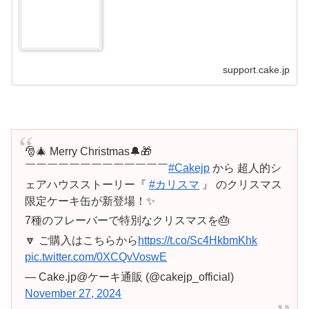
support.cake.jp
🎅🎄 Merry Christmas🔔🎁
￣￣￣￣￣￣￣￣￣￣￣￣￣
#Cakejp
から 超人的シ
ェアハウスストーリー『
#カリスマ
』 のクリスマス
限定ケーキ缶が新登場！✨
7種のフレーバーで特別なクリスマスを🎂
🔽 ご購入はこちらから
https://t.co/Sc4HkbmKhk
pic.twitter.com/0XCQvVoswE
— Cake.jp@ケーキ通販 (@cakejp_official)
November 27, 2024