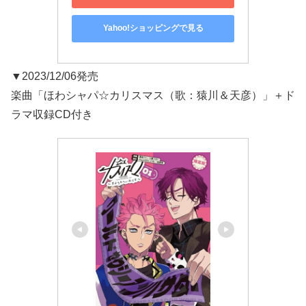
Yahoo!ショッピングで見る
▼2023/12/06発売
楽曲「ほわシャパ☆カリスマス（歌：猿川＆天彦）」＋ド
ラマ収録CD付き