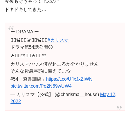
今後もそうやって呼ぶの？
ドキドキしてきた…
ー DRAMA ー
🏃‍♂️🚨🏃‍♂️🚨🏃‍♂️🚨🏃‍♂️
#カリスマ
ドラマ第54話公開🤨
🚨🏃‍♂️🚨🏃‍♂️🚨🏃‍♂️🚨
カリスマハウス何が起こるか分かりません
そんな緊急事態に備えて…💨
#54「避難訓練」
https://t.co/UfIxJxZlWN
pic.twitter.com/Po2N69wUW4
— カリスマ【公式】 (@charisma__house)
May 12,
2022