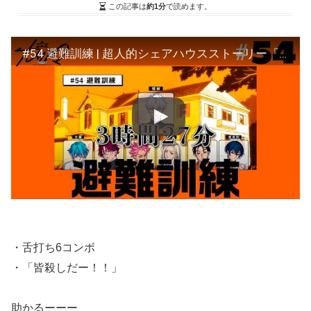
この記事は
約1分
で読めます。
#54 避難訓練 | 超人的シェアハウスストーリー『カリスマ』
・舌打ち6コンボ
・「皆殺しだー！！」
助かるーーー