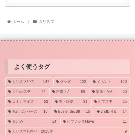
ホーム
カリスマ
よく使うタグ
カリスマ配信
147
グッズ
123
イベント
120
カリdeステ
74
声優さん
68
楽曲・MV
60
コミカライズ
52
本・雑誌
31
ヒプステ
25
鬼瓦ボンバーズ
16
Buster Bros!!!
15
2ndD.R.B
14
まとめ
14
ヒプノシスFlava
11
カリスマ凡祭り（2025年）
9