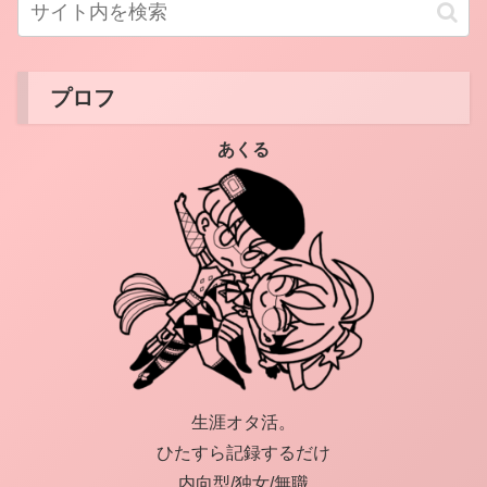
プロフ
あくる
生涯オタ活。
ひたすら記録するだけ
内向型/独女/無職