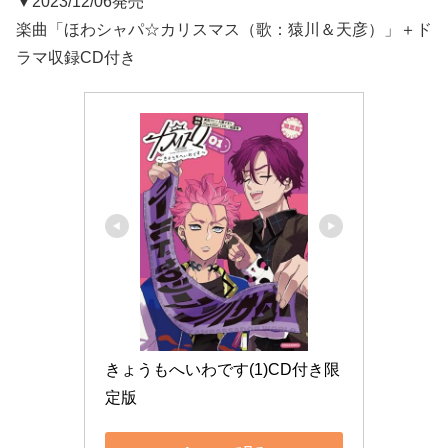
▼2023/12/06発売
楽曲「ほわシャパ☆カリスマス（歌：猿川＆天彦）」＋ド
ラマ収録CD付き
きょうもへいわです(1)CD付き限
定版