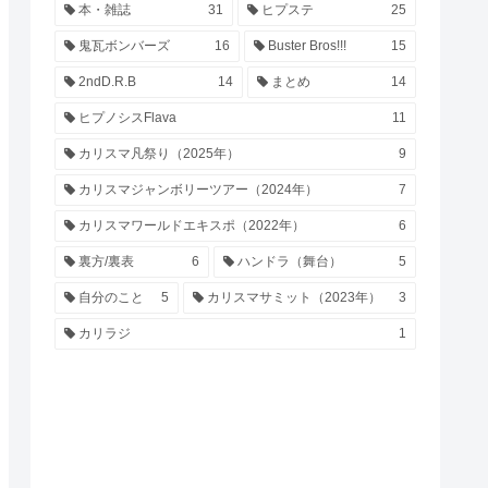
本・雑誌
31
ヒプステ
25
鬼瓦ボンバーズ
16
Buster Bros!!!
15
2ndD.R.B
14
まとめ
14
ヒプノシスFlava
11
カリスマ凡祭り（2025年）
9
カリスマジャンボリーツアー（2024年）
7
カリスマワールドエキスポ（2022年）
6
裏方/裏表
6
ハンドラ（舞台）
5
自分のこと
5
カリスマサミット（2023年）
3
カリラジ
1