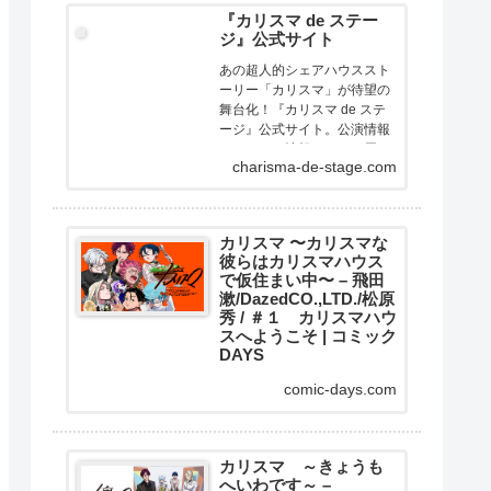
『カリスマ de ステー
ジ』公式サイト
あの超人的シェアハウススト
ーリー「カリスマ」が待望の
舞台化！『カリスマ de ステ
ージ』公式サイト。公演情報
やチケット情報などをお届け
charisma-de-stage.com
します。
カリスマ 〜カリスマな
彼らはカリスマハウス
で仮住まい中〜 – 飛田
漱/DazedCO.,LTD./松原
秀 / ＃１ カリスマハウ
スへようこそ | コミック
DAYS
大人気二次元キャラクターコ
comic-days.com
ンテンツ『カリスマ』がスト
ーリー漫画で展開！ここはカ
リスマたちが暮らすカリスマ
ハウス。今日もカリスマな彼
カリスマ ～きょうも
へいわです～ –
らは己の中のカリスマ性を