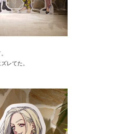
て。
にズレてた。