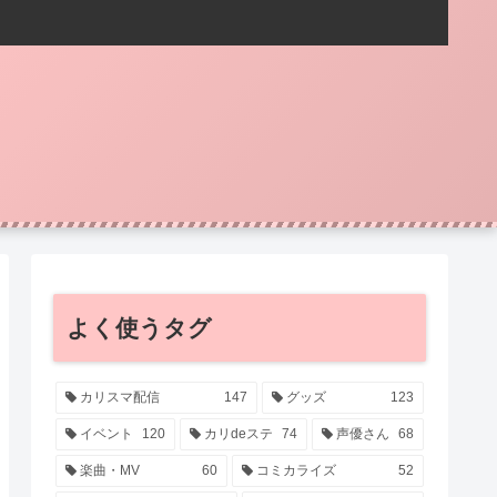
よく使うタグ
カリスマ配信
147
グッズ
123
イベント
120
カリdeステ
74
声優さん
68
楽曲・MV
60
コミカライズ
52