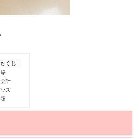
。
もくじ
会場
お会計
グッズ
感想