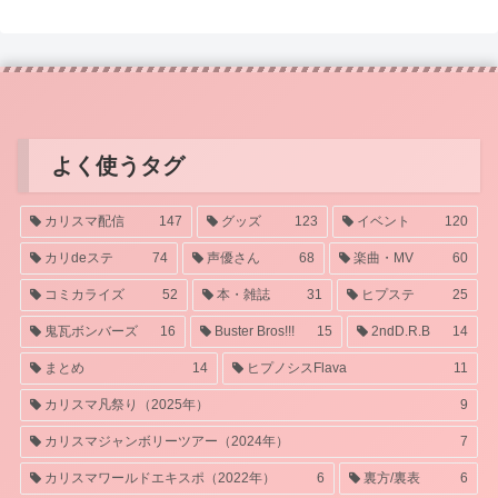
よく使うタグ
カリスマ配信
147
グッズ
123
イベント
120
カリdeステ
74
声優さん
68
楽曲・MV
60
コミカライズ
52
本・雑誌
31
ヒプステ
25
鬼瓦ボンバーズ
16
Buster Bros!!!
15
2ndD.R.B
14
まとめ
14
ヒプノシスFlava
11
カリスマ凡祭り（2025年）
9
カリスマジャンボリーツアー（2024年）
7
カリスマワールドエキスポ（2022年）
6
裏方/裏表
6