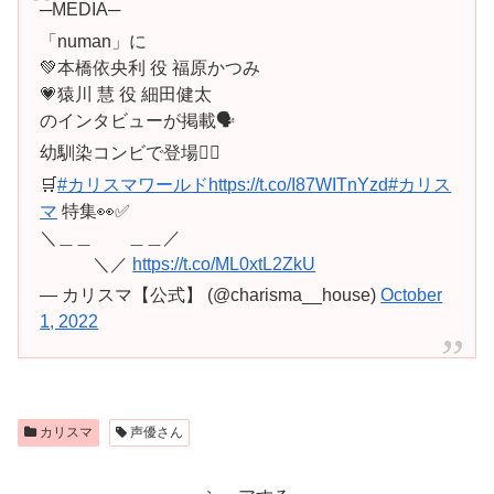
─MEDIA─
「numan」に
💚本橋依央利 役 福原かつみ
💗猿川 慧 役 細田健太
のインタビューが掲載🗣️
幼馴染コンビで登場❤️‍🔥
🛒
#カリスマワールド
https://t.co/I87WITnYzd
#カリス
マ
特集👀✅
＼＿＿ ＿＿／
＼／
https://t.co/ML0xtL2ZkU
— カリスマ【公式】 (@charisma__house)
October
1, 2022
カリスマ
声優さん