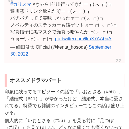
#カリスマ
×きゃらドリ!!行ってきたー┏( .-. ┏ ) ┓
猿川慧ドリンク飲んだぞー┏( .-. ┏ ) ┓
パチパチしてて美味しかったァー┏( .-. ┏ ) ┓
ノベルティのステッカーも猿ゲットぉー┏( .-. ┏ ) ┓
写真帽子に黒マスクで顔真っ暗やんか┏( .-. ┏ ) ┓
うぉーい┏( .-. ┏ ) ┓
pic.twitter.com/tknX7AA0oA
— 細田健太 Official (@kenta_hosoda)
September
30, 2022
オススメドラマパート
印象に残ってるエピソードの話で「いおとさる（#56）」
「結婚式（#41）」が挙がったけど、結婚式、本当に愛さ
れてる。特番でも雑誌のインタビューでもこの話は盛り上
がる。
個人的に「いおとさる（#56）」を見る前に「足つぼ
（#17）」も見てほしい。どんなに痛くても痛くないって