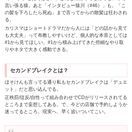
言い張る猿。あと「インタビュー猿川（#46）」も。「こ
の髪を下ろしたら死ぬ」まで言ってからの散髪は狂わされ
る。
カリスマはショートドラマだから人には「どの話から見て
も大丈夫」って布教しやすいけど、個人的な本音としては
#1から見てほしい。#1から積み上げてきた些細なやり取
りやネタで大きく感動できる。
セカンドブレイクとは？
ほそけんも言ってる通り私もセカンドブレイクは「デュエ
ット」だと思い込んでる。
正秩罰/従反/自性って組み合わせでCDがリリースされてる
ところまで妄想してある。で、今どの店舗で予約しようか
迷ってるところ。現実へ、早く追いついてこい。