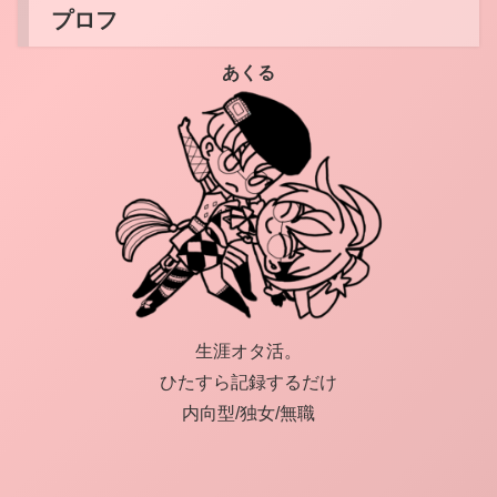
プロフ
あくる
生涯オタ活。
ひたすら記録するだけ
内向型/独女/無職