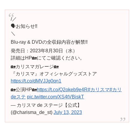
/／
🗣お知らせ‼️
＼
Blu-ray & DVDの全収録内容が解禁‼️
発売日：2023年8月30日（水）
詳細はHP🏡にてご確認ください。
🏡カリスマガレージ🏡
『カリスマ』オフィシャルグッズストア
https://t.co/dMVJJg0qn1
🏡公演HP🏡
https://t.co/Q2okeb9e4R
#カリスマ
#カリ
deステ
pic.twitter.com/XS4tVBiskT
— カリスマ de ステージ【公式】
(@charisma_de_st)
July 13, 2023