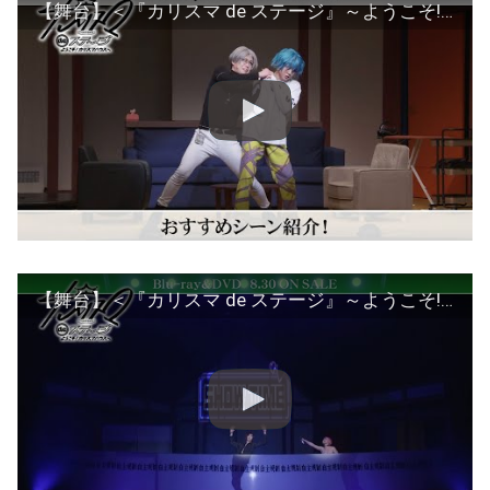
【舞台】＜『カリスマ de ステージ』～ようこそ!カリスマハウスへ～＞草薙理解役 岩田知樹おすすめシーン
【舞台】＜『カリスマ de ステージ』～ようこそ!カリスマハウスへ～＞本橋依央利役 持田悠生おすすめシーン