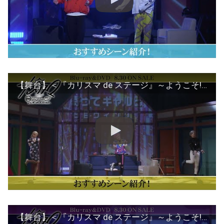
【舞台】＜『カリスマ de ステージ』～ようこそ!カリスマハウスへ～＞テラ役 丸山和志おすすめシーン
【舞台】＜『カリスマ de ステージ』～ようこそ!カリスマハウスへ～＞天堂天彦役 田中涼星おすすめシーン