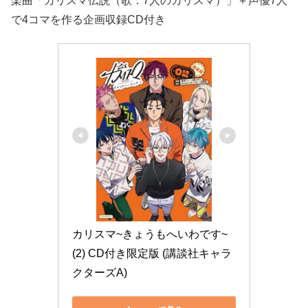
楽曲「カリスマ伝説（歌：7人のカリスマ）」＋声優7人
で4コマを作る企画収録CD付き
カリスマ~きょうもへいわです~
(2) CD付き限定版 (講談社キャラ
クターズA)