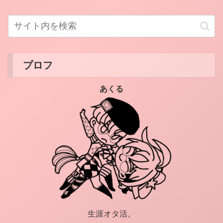
プロフ
あくる
生涯オタ活。