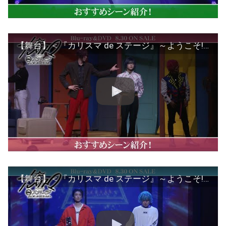
【舞台】＜『カリスマ de ステージ』～ようこそ!カリスマハウスへ～＞猿川 慧役 寶珠山駿おすすめシーン
【舞台】＜『カリスマ de ステージ』～ようこそ!カリスマハウスへ～＞湊 大瀬役 露口祐斗おすすめシーン