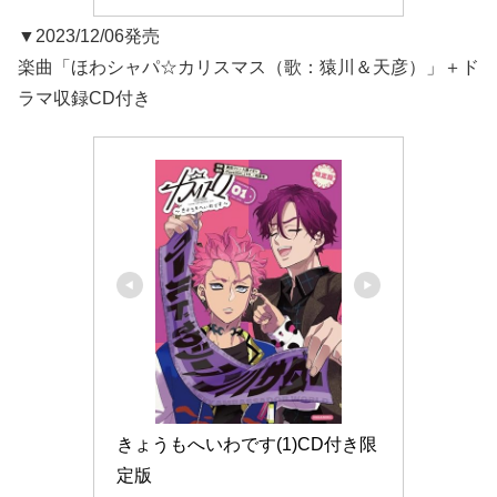
▼2023/12/06発売
楽曲「ほわシャパ☆カリスマス（歌：猿川＆天彦）」＋ド
ラマ収録CD付き
きょうもへいわです(1)CD付き限
定版