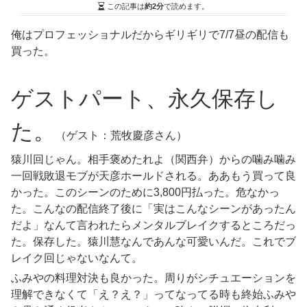
この記事は
約2分
で読めます。
俺はプロフェッショナルだからギリギリで7/7昼の配信も
買った。
ゲストパート、永久保存し
た。
（ゲスト：荒牧慶彦さん）
猿川回じゃん。相手褒めたれよ（関西弁）からの噛み噛み
一回戦敗退モブが天彦ホールドされる。ああもう買って良
かった。このシーンのために3,800円払った。危なかっ
た。こんなの配信終了後に「実はこんなシーンがあったん
だよ」なんて言われたらメンタルブレイクするところだっ
た。保存した。猿川慧なんであんな可愛いんだ。これでブ
レイク回じゃないなんて。
ふみやの料理対決も良かった。周りがシチュエーションを
理解できなくて「え？え？」ってなってる時も終始ふみや