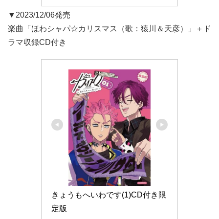
▼2023/12/06発売
楽曲「ほわシャパ☆カリスマス（歌：猿川＆天彦）」＋ド
ラマ収録CD付き
きょうもへいわです(1)CD付き限
定版