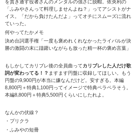
を貫き通す役者さんのメンタルの強さに脱帽。依央利の
「ふみやさんって料理しませんよね？」ってアシストがナ
イス。「だから負けたんだよ」ってオチにスムーズに流れ
ていった。
何やってたかメモ
決め台詞選手権「一度も褒めれくれなかったライバルが決
勝の激闘の末に躊躇いながらも放った精一杯の褒め言葉」
もしかしてカリブレ後の全員曲って
カリブレした人だけ歌
詞が変わってる！？
ますます円盤に収録してほしい。もう
円盤の9,900円が本当に嫌なんだけど。安すぎる。本編
8,800円＋特典1,100円ってイメージで特典ペラペラそう。
本編8,800円＋特典5,500円くらいにしたれよ。
なんかの伏線？
・プリクラ
・ふみやの短冊