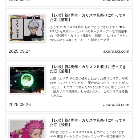
【レポ】祝4周年・カリスマ凡祭りに行ってき
た②【前期】
もうすぐ カリスマ4周年 おめでとうございます！ 🍁🏮
9/13から東京ドームシティのギャラリーアーモで開催中
の「祝4周年・カリスマ凡祭り（前期）」に行ってきた。
めちゃめちゃ楽しかった～！ 新規ドラマ見...
2025.09.24
akuruaki.com
【レポ】祝4周年・カリスマ凡祭りに行ってき
た③【前期】
お祭りエリア その名の通りとにかくお祭りエリア。浴衣
のカリスマたちがいたり、 屋台があったり、やぐらがあ
ったり。 モニターで色んなMVが流れてると思うじゃん？
「超カリスマ凡踊り」しか流れない。 このエリア撮る物
も小ネ...
2025.09.26
akuruaki.com
【レポ】祝4周年・カリスマ凡祭りに行ってき
た④【後期】
遅ればせながら カリスマ4周年 おめでとうございます！
🦐🥘 東京ドームシティのギャラリーアーモで開催中の