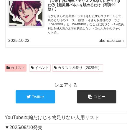
【レポ】祝4周年・カリスマ凡祭りに行ってき
た⑦【超美麗パネルを眺めるだけ（写真99
枚）】
えびもさんの超美麗イラストをひたすらスクロールして
眺めるだけのページ。 感想 ・今さら反発様のブーツが
「DANGER」と「WARNING」なことに気づく ・1st依央
利と2nd大瀬の文字を解読したい ・2ndふみやのジャケ
ット絵...
2025.10.22
akuruaki.com
カリスマ
イベント
カリスマ凡祭り（2025年）
シェアする
Twitter
コピー
YouTube本編だけじゃ物足りない人用リスト
▼2025/09/10発売