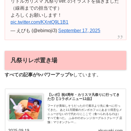
リトルカリスマ 凡祭りVer. のイラストを描きました
（線画までの担当です）
よろしくお願いします！
pic.twitter.com/KXntQ9L1B1
— えびも (@ebimoji3)
September 17, 2025
凡祭りレポ置き場
すべての記事が✨パワーアップ✨
しています。
【レポ】祝4周年・カリスマ凡祭りに行ってき
た①【コラボメニュー12品】
フードが美味しそうだったので展示より先に食べに行っ
てきた。 あと11月開催のガンボカフェにあまり得意なメ
ニューがないので代わりにここで（食べられるものは）
すべて食べた。 ふみやのオレンジヨーグルトクレープ 店
舗：マリオンクレー...
2025.09.19
akuruaki.com