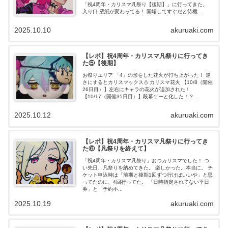
「祝4周年・カリスマ凡祭り【後期】」に行ってきた。
入り口 壁紙が変わってる！ 開場してすぐだと待機...
2025.10.10
akuruaki.com
【レポ】祝4周年・カリスマ凡祭りに行ってき
た⑤【後期】
お祭りエリア 「4」の形をした花火が打ち上がった！ 逆
さにするとカリスマックス⛄ カリスマ花火 【10/8（開催
26日目）】左右にキャラの花火が追加された！
【10/17（開催35日目）】段幕ゲーと化した！？ ...
2025.10.12
akuruaki.com
【レポ】祝4周年・カリスマ凡祭りに行ってき
た⑥【凡祭りを終えて】
「祝4周年・カリスマ凡祭り」おつカリスマでした！ つ
い先日、凡祭りを納めてきた。 楽しかった。本当に。 チ
ケット申込時は「前期と後期1回ずつ行けばいいや」と思
ってたのに、4回行ってた。 「日時指定されてない平日
券」と「予約不...
2025.10.19
akuruaki.com