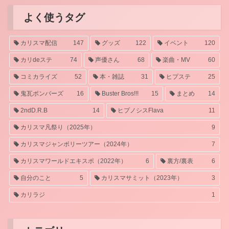
よく使うタグ
カリスマ配信
147
グッズ
122
イベント
120
カリdeステ
74
声優さん
68
楽曲・MV
60
コミカライズ
52
本・雑誌
31
ヒプステ
25
鬼瓦ボンバーズ
16
Buster Bros!!!
15
まとめ
14
2ndD.R.B
14
ヒプノシスFlava
11
カリスマ凡祭り（2025年）
9
カリスマジャンボリーツアー（2024年）
7
カリスマワールドエキスポ（2022年）
6
裏方/裏表
6
自分のこと
5
カリスマサミット（2023年）
3
カリラジ
1