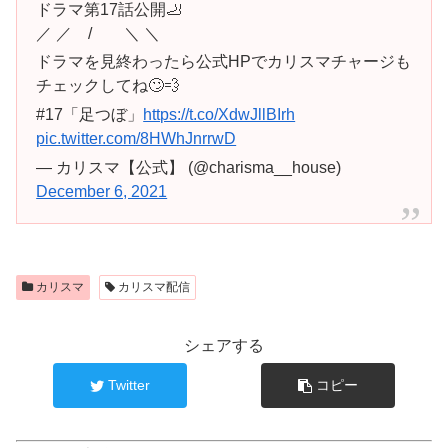
ドラマ第17話公開🦶
／ ／ / ＼ ＼
ドラマを見終わったら公式HPでカリスマチャージも
チェックしてね🙄💨
#17「足つぼ」
https://t.co/XdwJllBIrh
pic.twitter.com/8HWhJnrrwD
— カリスマ【公式】 (@charisma__house)
December 6, 2021
カリスマ
カリスマ配信
シェアする
Twitter
コピー