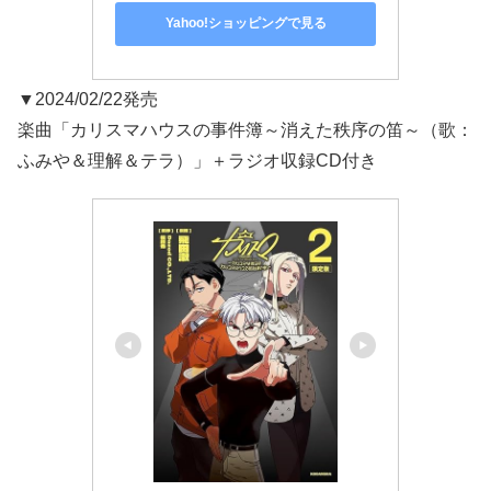
Yahoo!ショッピングで見る
▼2024/02/22発売
楽曲「カリスマハウスの事件簿～消えた秩序の笛～（歌：
ふみや＆理解＆テラ）」＋ラジオ収録CD付き