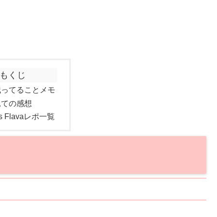
もくじ
残ってることメモ
見ての感想
is Flavaレポ一覧