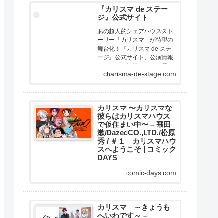
『カリスマ de ステー
ジ』公式サイト
あの超人的シェアハウススト
ーリー「カリスマ」が待望の
舞台化！『カリスマ de ステ
ージ』公式サイト。公演情報
やチケット情報などをお届け
charisma-de-stage.com
します。
カリスマ 〜カリスマな
彼らはカリスマハウス
で仮住まい中〜 – 飛田
漱/DazedCO.,LTD./松原
秀 / ＃１ カリスマハウ
スへようこそ | コミック
DAYS
大人気二次元キャラクターコ
comic-days.com
ンテンツ『カリスマ』がスト
ーリー漫画で展開！ここはカ
リスマたちが暮らすカリスマ
ハウス。今日もカリスマな彼
カリスマ ～きょうも
へいわです～ –
らは己の中のカリスマ性を