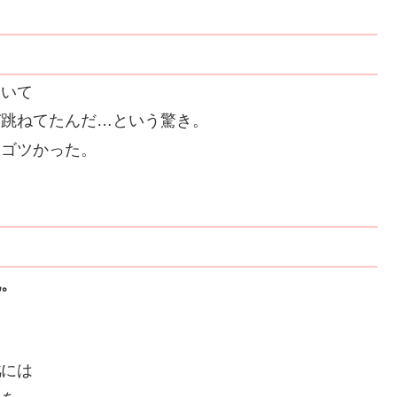
履いて
び跳ねてたんだ…という驚き。
とゴツかった。
地。
も
靴
には