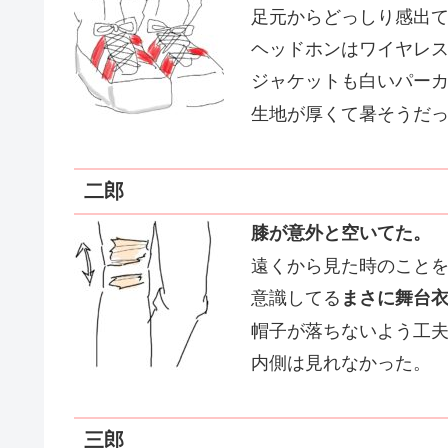
足元からどっしり感出
ヘッドホンはワイヤレ
ジャケットも白いパー
生地が厚くて暑そうだ
二郎
膝が意外と空いてた。
遠くから見た時のこと
意識してる
まさに舞台
帽子が落ちないよう工
内側は見れなかった。
三郎