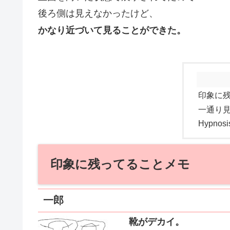
後ろ側は見えなかったけど、
かなり近づいて見ることができた。
印象に
一通り
Hypnos
印象に残ってることメモ
一郎
靴がデカイ。