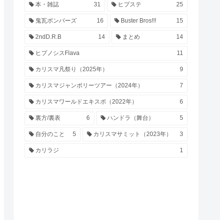
本・雑誌
31
ヒプステ
25
鬼瓦ボンバーズ
16
Buster Bros!!!
15
2ndD.R.B
14
まとめ
14
ヒプノシスFlava
11
カリスマ凡祭り（2025年）
9
カリスマジャンボリーツアー（2024年）
7
カリスマワールドエキスポ（2022年）
6
裏方/裏表
6
ハンドラ（舞台）
5
自分のこと
5
カリスマサミット（2023年）
3
カリラジ
1