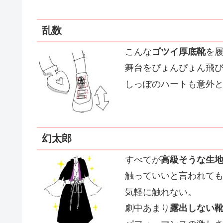
乱数
こんな
ゴツイ厚底靴
を
舞台をぴょんぴょん飛
しっぽのハートも意外
幻太郎
すべてが
高級そうな生
触っていいと言われて
気軽に触れない。
劇中あまり
露出しない