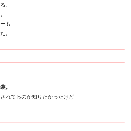
てる。
ス。
カーも
った。
を
衣装。
夫されてるのか知りたかったけど