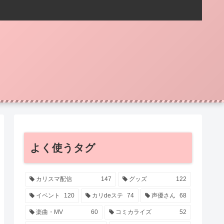
よく使うタグ
カリスマ配信
147
グッズ
122
イベント
120
カリdeステ
74
声優さん
68
楽曲・MV
60
コミカライズ
52