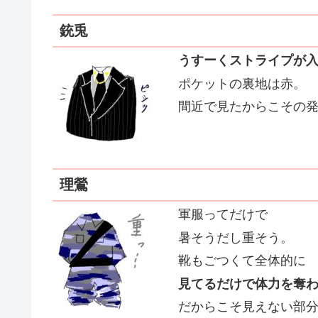
銃兎
うすーくストライプが
ポケットの裏地は赤。
間近で見たからこその
理鶯
軍服ってだけで
暑そうだし重そう。
靴もごつくて全体的に
見てるだけで
体力を奪
だからこそ見えない部