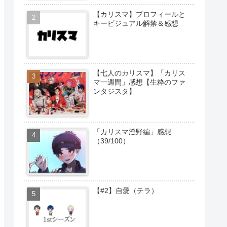
【カリスマ】プロフィールと
キービジュアル解禁＆感想
【七人のカリスマ】「カリス
マ一週間」感想【生粋のファ
ンタジスタ】
「カリスマ澄野編」感想
（39/100）
【#2】自愛（テラ）