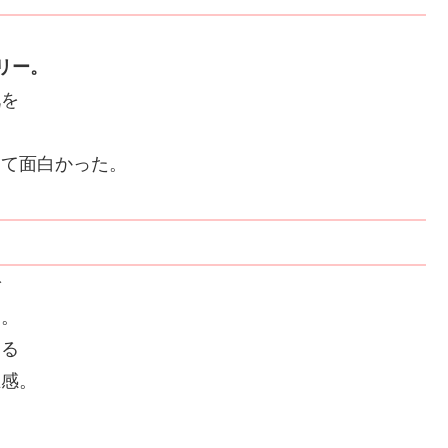
ーリー。
靴を
てて面白かった。
で
た。
てる
在感。