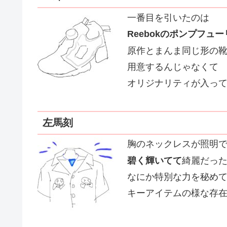
一番目を引いたのは
Reebokのポンプフュ
原作とまんま同じ形の
用意するんじゃなくて
オリジナリティが入っ
左馬刻
胸のネックレスが照明
碧く輝いてて
綺麗だっ
なにか特別な力を秘め
キーアイテムの様な存