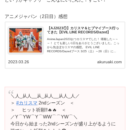
アニメジャパン（2日目）感想
【AJ2023①】カリスマ＆ヒプマイブース行っ
てきた【EVIL LINE RECORDS/Dazed】
AnimeJapan2023おつカリスマでした！ 堪能した～～
～！ とても楽しい1日をありがとうございました。こっ
から先ほぼカリスマの感想。 EVIL LINE
RECORDS/Dazedブース 3/25（土）～26（日）に...
2023.03.26
akuruaki.com
＼人_从人__从_从人__从人_人／
＞
#カリスマ
2ndシーズン ＜
＞ ヒット祈願‼️🔥🔥 ＜
／Y⌒YW⌒Y⌒WW⌒⌒YW⌒＼
今日から始まった2ndシーズンが盛り上がるように