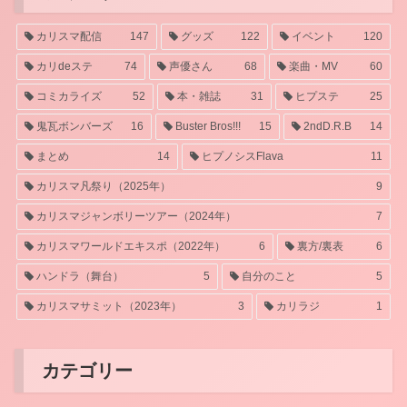
カリスマ配信
147
グッズ
122
イベント
120
カリdeステ
74
声優さん
68
楽曲・MV
60
コミカライズ
52
本・雑誌
31
ヒプステ
25
鬼瓦ボンバーズ
16
Buster Bros!!!
15
2ndD.R.B
14
まとめ
14
ヒプノシスFlava
11
カリスマ凡祭り（2025年）
9
カリスマジャンボリーツアー（2024年）
7
カリスマワールドエキスポ（2022年）
6
裏方/裏表
6
ハンドラ（舞台）
5
自分のこと
5
カリスマサミット（2023年）
3
カリラジ
1
カテゴリー