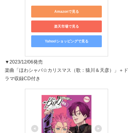
Amazonで見る
楽天市場で見る
Yahoo!ショッピングで見る
▼2023/12/06発売
楽曲「ほわシャパ☆カリスマス（歌：猿川＆天彦）」＋ド
ラマ収録CD付き