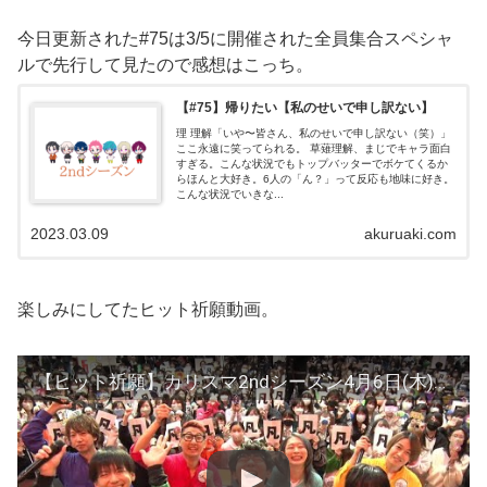
今日更新された#75は3/5に開催された全員集合スペシャ
ルで先行して見たので感想はこっち。
【#75】帰りたい【私のせいで申し訳ない】
理 理解「いや〜皆さん、私のせいで申し訳ない（笑）」
ここ永遠に笑ってられる。 草薙理解、まじでキャラ面白
すぎる。こんな状況でもトップバッターでボケてくるか
らほんと大好き。6人の「ん？」って反応も地味に好き。
こんな状況でいきな...
2023.03.09
akuruaki.com
楽しみにしてたヒット祈願動画。
【ヒット祈願】カリスマ2ndシーズン4月6日(木)開始！